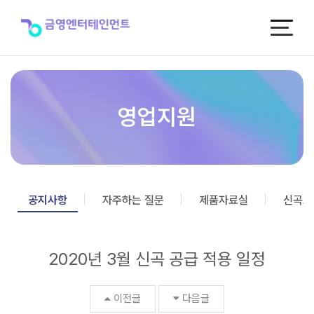
2020
년
3
월
신
곡
공
급
영업지원
적
용
일
정
>
공
공지사항
자주하는 질문
제품자료실
신곡포
지
사
항
2020년 3월 신곡 공급 적용 일정
이전글
다음글