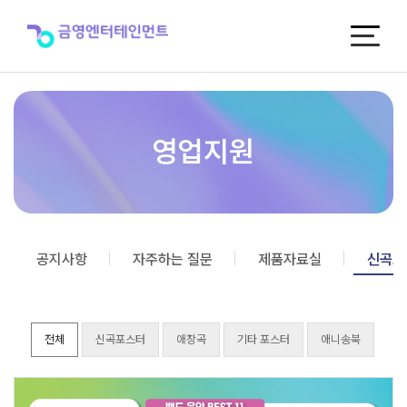
신
곡
포
스
터
영업지원
공지사항
자주하는 질문
제품자료실
신곡포
전체
신곡포스터
애창곡
기타 포스터
애니송북