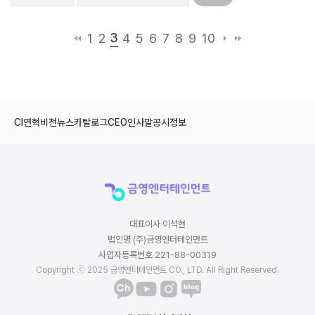
3
1
2
4
5
6
7
8
9
10
CI
연혁
비전
뉴스
카탈로그
CEO인사말
공시정보
대표이사 이석현
법인명 (주)금영엔터테인먼트
사업자등록번호 221-88-00319
Copyright ⓒ 2025 금영엔터테인먼트 CO., LTD. All Right Reserved.