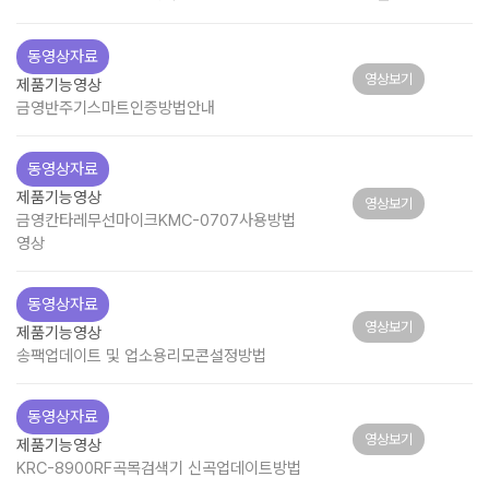
동영상자료
영상보기
제품기능영상
금영반주기스마트인증방법안내
동영상자료
제품기능영상
영상보기
금영칸타레무선마이크KMC-0707사용방법
영상
동영상자료
영상보기
제품기능영상
송팩업데이트 및 업소용리모콘설정방법
동영상자료
영상보기
제품기능영상
KRC-8900RF곡목검색기 신곡업데이트방법