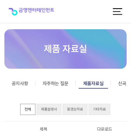
제
품
자
료
실
제품 자료실
공지사항
자주하는 질문
제품자료실
신곡포
전체
제품설명서
동영상자료
기타자료
제목
다운로드