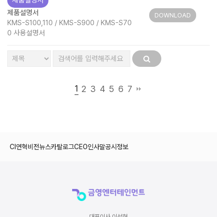
제품설명서
제품설명서
DOWNLOAD
KMS-S100,110 / KMS-S900 / KMS-S70
0 사용설명서
1
2
3
4
5
6
7
CI
연혁
비전
뉴스
카탈로그
CEO인사말
공시정보
대표이사 이석현