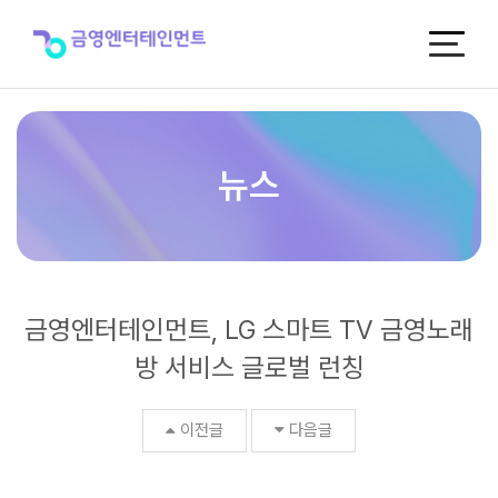
금
영
엔
터
테
인
먼
트,
뉴스
LG
스
마
트
TV
금
금영엔터테인먼트, LG 스마트 TV 금영노래
영
노
방 서비스 글로벌 런칭
래
방
서
이전글
다음글
비
스