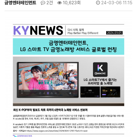
글
금영엔터테인먼트
2건
10,623회
24-03-06 11:15
로
벌
런
칭
>
뉴
스