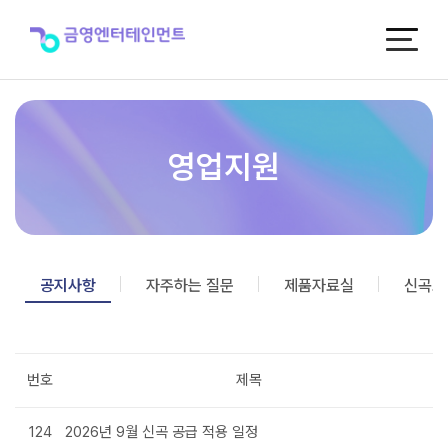
공
지
사
항
영업지원
공지사항
자주하는 질문
제품자료실
신곡포
번호
제목
124
2026년 9월 신곡 공급 적용 일정