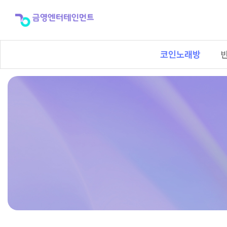
코
인
노
래
방
코인노래방