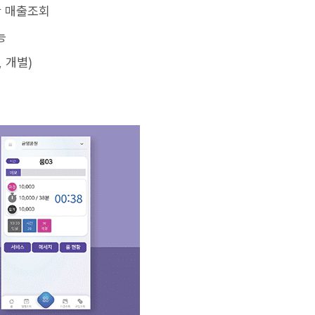
간 매출조회
능
 개별)