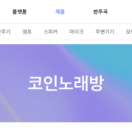
플랫폼
제품
반주곡
반주기
앰프
스피커
마이크
주변기기
모
코인노래방