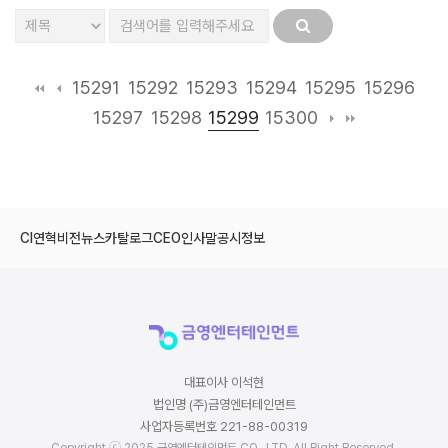
15291
15292
15293
15294
15295
15296
15299
15297
15298
15300
CI
연혁
비전
뉴스
카탈로그
CEO인사말
공시정보
대표이사 이석현
법인명 (주)금영엔터테인먼트
사업자등록번호 221-88-00319
Copyright ⓒ 2025 금영엔터테인먼트 CO., LTD. All Right Reserved.