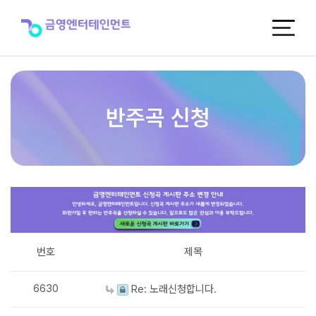
반
주
곡
신
청
반주곡 신청
번호
제목
6630
Re: 노래신청합니다.