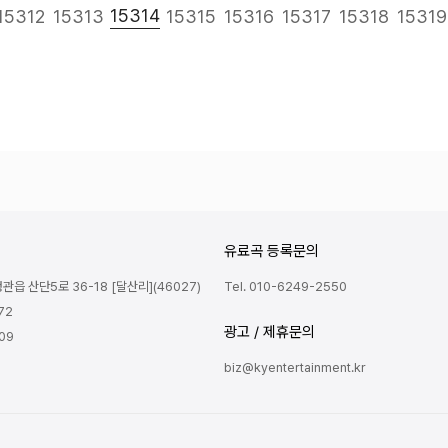
다음
맨끝
15314
15312
15313
15315
15316
15317
15318
15319
유료곡 등록문의
읍 산단5로 36-18 [달산리](46027)
Tel. 010-6249-2550
72
광고 / 제휴문의
809
biz@kyentertainment.kr