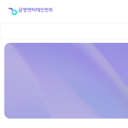
반
주
곡
신
청