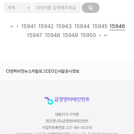
15946
15941
15942
15943
15944
15945
15947
15948
15949
15950
CI
연혁
비전
뉴스
카탈로그
CEO인사말
공시정보
대표이사 이석현
법인명 (주)금영엔터테인먼트
사업자등록번호 221-88-00319
Copyright ⓒ 2025 금영엔터테인먼트 CO., LTD. All Right Reserved.