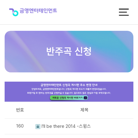
반
주
곡
신
청
반주곡 신청
번호
제목
160
I'll be there 2014 -스윙스