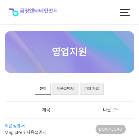
제
품
자
료
실
영업지원
전체
제품설명서
기타 자료
제목
다운로드
제품설명서
DOWNLOAD
MagicPen 사용설명서