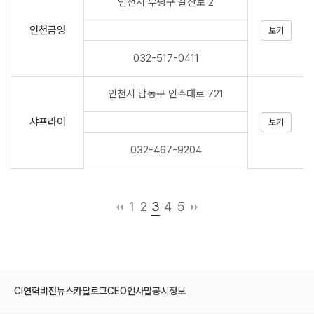
인천시 부평구 갈산로 2
인천금영
보기
032-517-0411
인천시 남동구 인주대로 721
샤프라이
보기
032-467-9204
3
1
2
4
5
CI
연혁
비전
뉴스
카탈로그
CEO인사말
공시정보