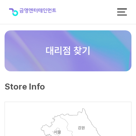
대
리
점
찾
기
대리점 찾기
Store Info