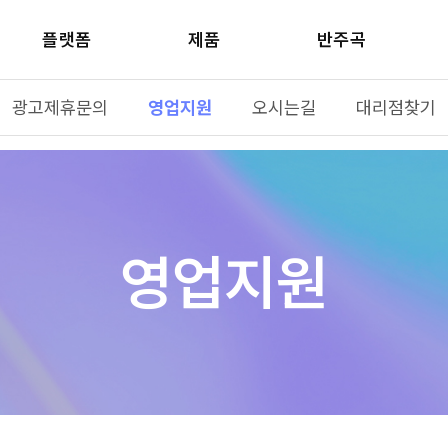
플랫폼
제품
반주곡
광고제휴문의
영업지원
오시는길
대리점찾기
영업지원