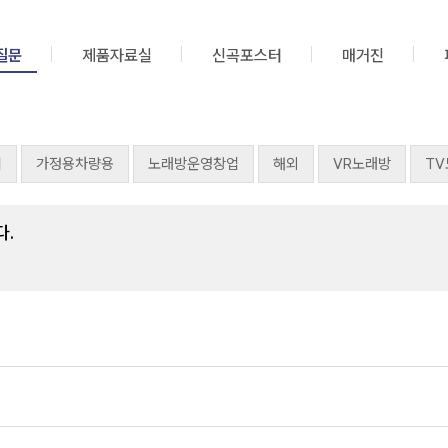
질문
제품자료실
신곡포스터
매거진
기
가정용차량용
노래방운영창업
해외
VR노래방
T
다.