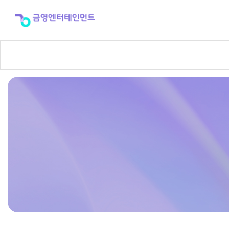
자
주
하
는
질
문