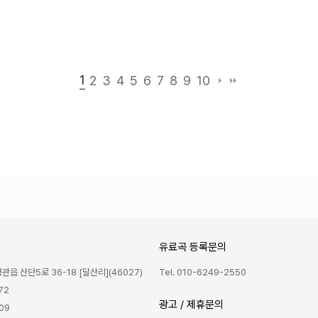
1
2
3
4
5
6
7
8
9
10
유료곡 등록문의
읍 산단5로 36-18 [달산리](46027)
Tel. 010-6249-2550
72
광고 / 제휴문의
809