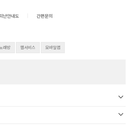
피난안내도
간편문의
V노래방
웹서비스
모바일앱