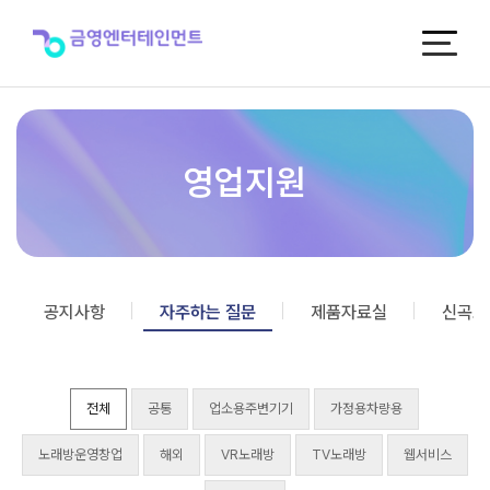
자
주
하
는
질
문
영업지원
공지사항
자주하는 질문
제품자료실
신곡포
전체
공통
업소용주변기기
가정용차량용
노래방운영창업
해외
VR노래방
TV노래방
웹서비스