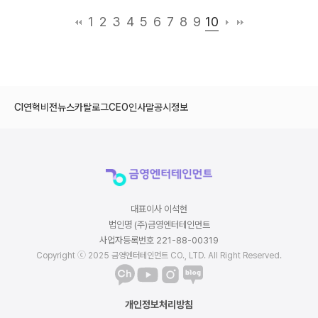
10
1
2
3
4
5
6
7
8
9
CI
연혁
비전
뉴스
카탈로그
CEO인사말
공시정보
대표이사 이석현
법인명 (주)금영엔터테인먼트
사업자등록번호 221-88-00319
Copyright ⓒ 2025 금영엔터테인먼트 CO., LTD. All Right Reserved.
개인정보처리방침